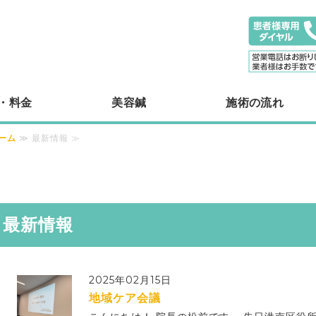
ィケアサロンM's｜横浜で独自技術スト
・料金
美容鍼
施術の流れ
ーム
≫ 最新情報 ≫
最新情報
サロンM's
2025年02月15日
地域ケア会議