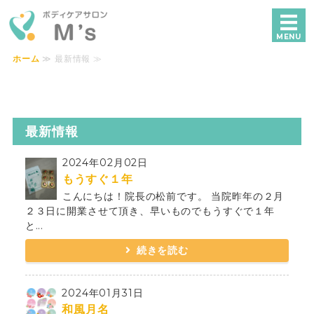
ボディケアサロンM's｜横浜で独自技術
MENU
ホーム
≫ 最新情報 ≫
ホーム
メニュー・料金
最新情報
美容鍼
2024年02月02日
施術の流れ
もうすぐ１年
こんにちは！院長の松前です。 当院昨年の２月
ご予約・お問い合わせ
２３日に開業させて頂き、早いものでもうすぐで１年
と...
続きを読む
2024年01月31日
和風月名