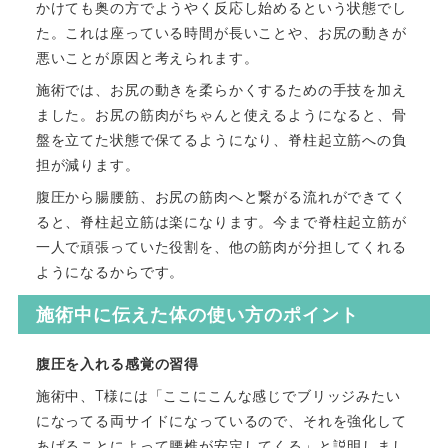
かけても奥の方でようやく反応し始めるという状態でし
た。これは座っている時間が長いことや、お尻の動きが
悪いことが原因と考えられます。
施術では、お尻の動きを柔らかくするための手技を加え
ました。お尻の筋肉がちゃんと使えるようになると、骨
盤を立てた状態で保てるようになり、脊柱起立筋への負
担が減ります。
腹圧から腸腰筋、お尻の筋肉へと繋がる流れができてく
ると、脊柱起立筋は楽になります。今まで脊柱起立筋が
一人で頑張っていた役割を、他の筋肉が分担してくれる
ようになるからです。
施術中に伝えた体の使い方のポイント
腹圧を入れる感覚の習得
施術中、T様には「ここにこんな感じでブリッジみたい
になってる両サイドになっているので、それを強化して
あげることによって腰椎が安定してくる」と説明しまし