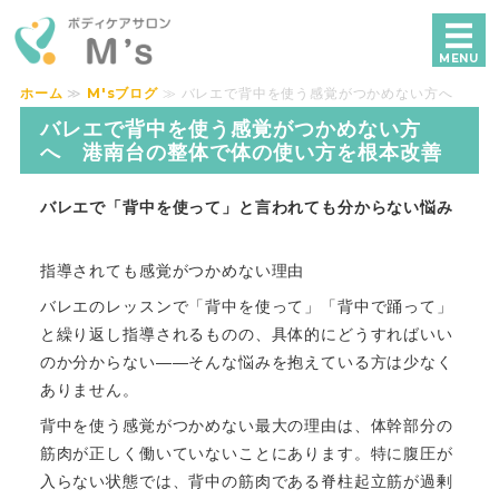
ボディケアサロンM's｜横浜で独自技術
MENU
ホーム
≫
M'sブログ
≫ バレエで背中を使う感覚がつかめない方へ
ホーム
港南台の整体で... ≫
バレエで背中を使う感覚がつかめない方
へ 港南台の整体で体の使い方を根本改善
メニュー・料金
バレエで「背中を使って」と言われても分からない悩み
美容鍼
施術の流れ
指導されても感覚がつかめない理由
バレエのレッスンで「背中を使って」「背中で踊って」
ご予約・お問い合わせ
と繰り返し指導されるものの、具体的にどうすればいい
のか分からない――そんな悩みを抱えている方は少なく
ありません。
背中を使う感覚がつかめない最大の理由は、体幹部分の
筋肉が正しく働いていないことにあります。特に腹圧が
入らない状態では、背中の筋肉である脊柱起立筋が過剰