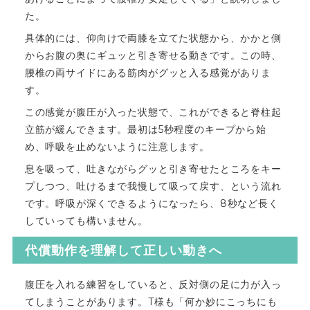
た。
具体的には、仰向けで両膝を立てた状態から、かかと側
からお腹の奥にギュッと引き寄せる動きです。この時、
腰椎の両サイドにある筋肉がグッと入る感覚がありま
す。
この感覚が腹圧が入った状態で、これができると脊柱起
立筋が緩んできます。最初は5秒程度のキープから始
め、呼吸を止めないように注意します。
息を吸って、吐きながらグッと引き寄せたところをキー
プしつつ、吐けるまで我慢して吸って戻す、という流れ
です。呼吸が深くできるようになったら、8秒など長く
していっても構いません。
代償動作を理解して正しい動きへ
腹圧を入れる練習をしていると、反対側の足に力が入っ
てしまうことがあります。T様も「何か妙にこっちにも