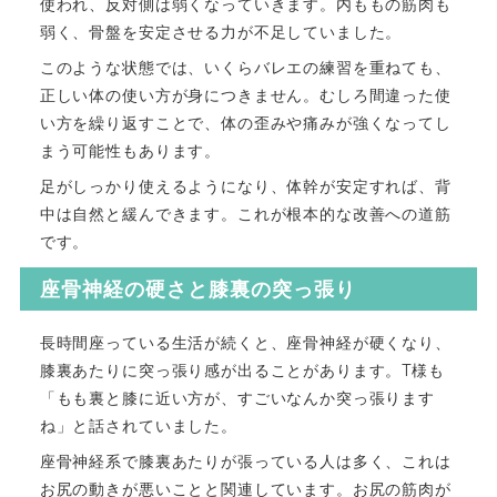
使われ、反対側は弱くなっていきます。内ももの筋肉も
弱く、骨盤を安定させる力が不足していました。
このような状態では、いくらバレエの練習を重ねても、
正しい体の使い方が身につきません。むしろ間違った使
い方を繰り返すことで、体の歪みや痛みが強くなってし
まう可能性もあります。
足がしっかり使えるようになり、体幹が安定すれば、背
中は自然と緩んできます。これが根本的な改善への道筋
です。
座骨神経の硬さと膝裏の突っ張り
長時間座っている生活が続くと、座骨神経が硬くなり、
膝裏あたりに突っ張り感が出ることがあります。T様も
「もも裏と膝に近い方が、すごいなんか突っ張ります
ね」と話されていました。
座骨神経系で膝裏あたりが張っている人は多く、これは
お尻の動きが悪いことと関連しています。お尻の筋肉が